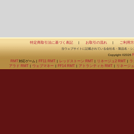
特定商取引法に基づく表記
お取引の流れ
ご利用方
|
|
当ウェブサイトに記載されている会社名・製品名・シ
Copyright ©2026
RMT
FF11 RMT
レッドストーン RMT
リネージュ2 RMT
ラ
対応ゲーム |
|
|
|
アラド RMT
ウェブマネー
FF14 RMT
アトランティカ RMT
リネージュ
|
|
|
|