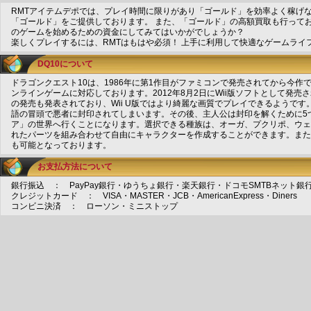
RMTアイテムデポでは、プレイ時間に限りがあり「ゴールド」を効率よく稼げ
「ゴールド」をご提供しております。 また、「ゴールド」の高額買取も行って
のゲームを始めるための資金にしてみてはいかがでしょうか？
楽しくプレイするには、RMTはもはや必須！ 上手に利用して快適なゲームライ
DQ10について
ドラゴンクエスト10は、1986年に第1作目がファミコンで発売されてから今作
ンラインゲームに対応しております。2012年8月2日にWii版ソフトとして発売され
の発売も発表されており、Wii U版ではより綺麗な画質でプレイできるようで
語の冒頭で悪者に封印されてしまいます。その後、主人公は封印を解くために5
ア」の世界へ行くことになります。選択できる種族は、オーガ、プクリポ、ウェ
れたパーツを組み合わせて自由にキャラクターを作成することができます。また
も可能となっております。
お支払方法について
銀行振込 ： PayPay銀行・ゆうちょ銀行・楽天銀行・ドコモSMTBネット銀
クレジットカード ： VISA・MASTER・JCB・AmericanExpress・Diners
コンビニ決済 ： ローソン・ミニストップ